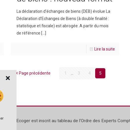
La déclaration d’échanges de biens (DEB) évolue La
Déclaration d’Echanges de Biens (à double finalité :
statistique et fiscale) est abrogée. A partir du mois
de référence
[…]
Lire la suite
Page précédente
1
...
3
4
5
ser
Ecoger est inscrit au tableau de l'Ordre des Experts Com