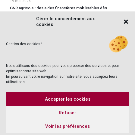
19 mai 2026
GNR agricole : des aides financières mobilisables dès
maintenant
Gérer le consentement aux
cookies
Lire la suite
Gestion des cookies !
Nous utilisons des cookies pour vous proposer des services et pour
optimiser notre site web.
Ecoger est
En poursuivant votre navigation sur notre site, vous acceptez leurs
inscrit au tableau de l'Ordre des Experts Comptables
utilisations.
Auvergne-Rhône-Alpes.
Accepter les cookies
Refuser
Contactez-nous
|
Mentions légales
|
Plan du site
|
Agence Web Adventury
Voir les préférences